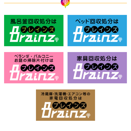
風呂釜回収処分はBrainz-ブレインズ
ベ
お庭の片付けはBrainz-ブレインズ-
家
家電回収処分はBrai