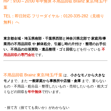
HP：9:00～20:00 年中無休 不用品回収 Brainz 東京/埼玉/千
葉
TEL：即日対応 フリーダイヤル：0120-335-282（見積り
無料）へ
東京都全域・埼玉県南部・千葉県西部と神奈川県北部で 家庭用/事
業用の不用品回収 や 解体処分、引越し時の片付け・整理のお手伝
い、不用品の出張買取・遺品整理・ゴミ回収
などを行っている
不
用品回収の専門会社
です。
不用品回収 Brainz 東京/埼玉/千葉
は、
小さなモノから大きな
モノ
まで、また
一般家庭から事務所や店舗・倉庫
まで、要らない
もの・不用品・処分品・整理したいもの・売却したいもの・粗大ゴ
ミなどの回収を
年中無休
で行います。
・捨て方（捨てても良いか）がわからない