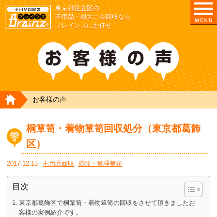
東京都足立区の
不用品・粗大ごみ回収なら
ブレインズにお任せ！
HOME
お客様の声
桐箪笥・着物箪笥回収処分（東京都葛飾
区）
2017.12.15
不用品回収
,
掃除・整理整頓
目次
東京都葛飾区で桐箪笥・着物箪笥の回収をさせて頂きましたお
客様の実例紹介です。