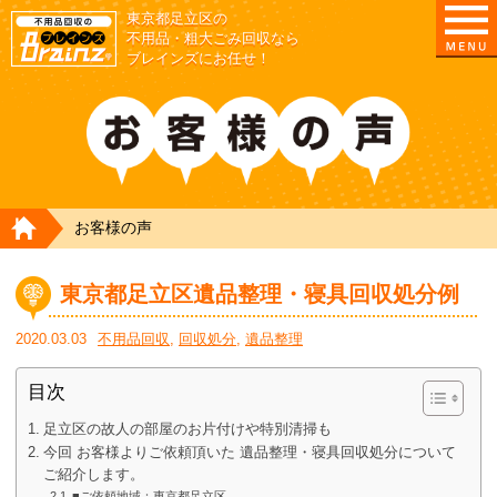
東京都足立区の
不用品・粗大ごみ回収なら
ブレインズにお任せ！
HOME
お客様の声
東京都足立区遺品整理・寝具回収処分例
2020.03.03
不用品回収
,
回収処分
,
遺品整理
目次
足立区の故人の部屋のお片付けや特別清掃も
今回 お客様よりご依頼頂いた 遺品整理・寝具回収処分について
ご紹介します。
■ご依頼地域：東京都足立区