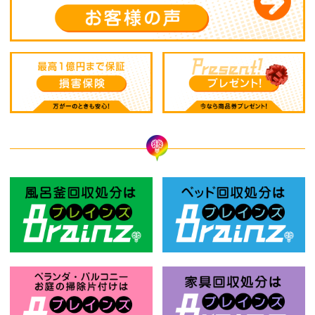
風呂釜回収処分はBrainz-ブレインズ
ベ