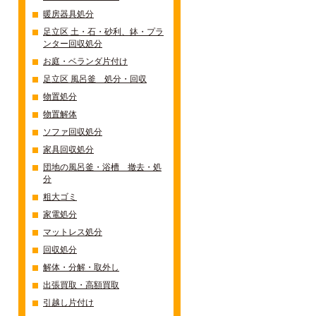
暖房器具処分
足立区 土・石・砂利、鉢・プラ
ンター回収処分
お庭・ベランダ片付け
足立区 風呂釜 処分・回収
物置処分
物置解体
ソファ回収処分
家具回収処分
団地の風呂釜・浴槽 撤去・処
分
粗大ゴミ
家電処分
マットレス処分
回収処分
解体・分解・取外し
出張買取・高額買取
引越し片付け