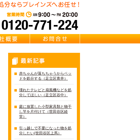
東京都足立区の不用品・粗大
営業時間：AM 9:00～PM 20:0
質問
会社概要
お問合せ
最新記事
赤ちゃんが落ちちゃうからベッ
ドを処分する（足立区青井）
壊れたテレビと扇風機などを処
分してほしい（足立区谷中）
庭に放置した小型家具類と物干
し竿を片付けて（世田谷区経
堂）
引っ越しで不要になった物を処
分したい(世田谷区上馬）