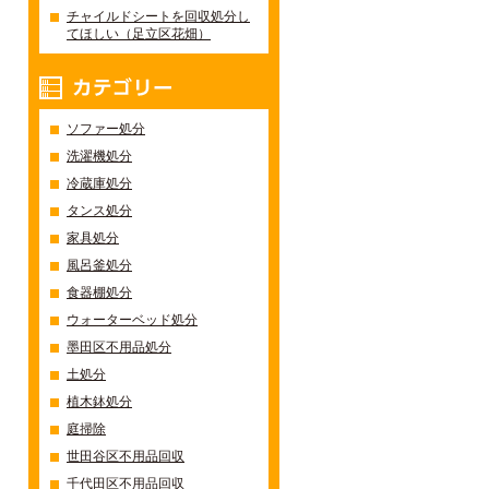
チャイルドシートを回収処分し
てほしい（足立区花畑）
カテゴリー
ソファー処分
洗濯機処分
冷蔵庫処分
タンス処分
家具処分
風呂釜処分
食器棚処分
ウォーターベッド処分
墨田区不用品処分
土処分
植木鉢処分
庭掃除
世田谷区不用品回収
千代田区不用品回収