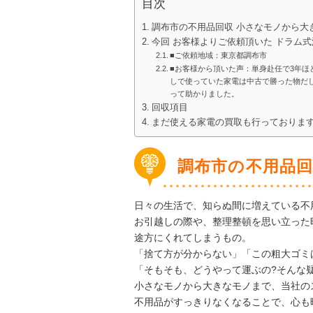
目次
調布市の不用品回収 小さなモノから大
今回 お客様よりご依頼頂いた ドラム
■ご依頼地域：東京都調布市
■お客様から頂いた声：単身赴任で3年
しで使っていた家電は中古で勝った物だ
って助かりました。
回収項目
まだ使える家電の買取も行っておりま
調布市の不用品回
日々の生活で、知らぬ間に増えている不
お引越しの際や、整理整頓を思い立った
途方にくれてしまうもの。
「捨て方が分からない」「この粗大ゴミ
「そもそも、どうやって運ぶの?そんな
小さなモノから大きなモノまで、当社の
不用品がすっきりなくなることで、心も