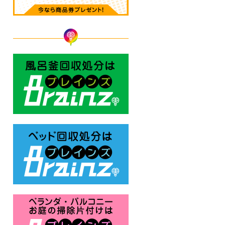
風呂釜回収処分はBrainz-ブレ
ベッド回収処分はBrainz-ブレ
ベランダ・バルコニー お庭の片付