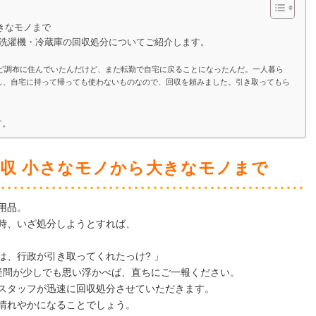
きなモノまで
式洗濯機・冷蔵庫の回収処分についてご紹介します。
ほど調布に住んでいたんだけど、また転勤で自宅に戻ることになったんだ。一人暮ら
し、自宅に持って帰っても使わないものなので、回収を頼みました。引き取ってもら
す。
収 小さなモノから大きなモノまで
用品。
時、いざ処分しようとすれば、
は、行政が引き取ってくれたっけ? 」
疑問が少しでも思い浮かべば、直ちにご一報ください。
スタッフが迅速に回収処分させていただきます。
晴れやかになることでしょう。