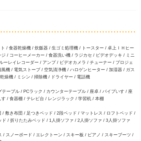
ポット / 食器乾燥機 / 炊飯器 / 生ゴミ処理機 / トースター / 卓上ＩＨヒー
ンジ / コーヒーメーカー / 食器洗い機 / ラジカセ / ビデオデッキ / ミニ
 ブルーレイレコーダー / アンプ / ビデオカメラ / チューナー / プロジェ
扇風機 / 電気ストーブ / 空気清浄機 / ハロゲンヒーター / 加湿器 / ガス
布団乾燥機 / ミシン / 掃除機 / ドライヤー / 電話機
ーブル / PCラック / カウンターテーブル / 座卓 / パイプいす / 座
す / 食器棚 / テレビ台 / レンジラック / 学習机 / 本棚
 / 敷き布団 / 足つきベッド / 2段ベッド / マットレス / ロフトベッド /
ド / 折りたたみベッド / 1人掛ソファ / 2人掛ソファ / 3人掛ソファ
/ スノーボード / エレクトーン / スキー板 / ピアノ / スキーブーツ /