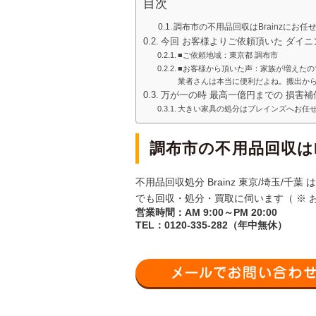
目次
調布市の不用品回収はBrainzにお任
今回 お客様よりご依頼頂いた ダイ
■ご依頼地域：東京都 調布市
■お客様から頂いた声：家族が増えた
業者さんは本当に便利だよね。搬出か
万が一の時 最高一億円までの 損害補
大きい家具の処分はブレインズへお任
調布市の不用品回収はB
不用品回収処分 Brainz 東京/埼玉/千
でも回収・処分・買取に伺います（ ※ 
営業時間：AM 9:00～PM 20:00
TEL：0120-335-282（年中無休）