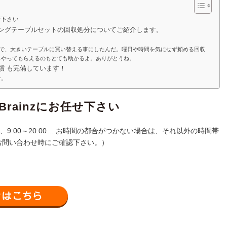
せ下さい
ニングテーブルセットの回収処分についてご紹介します。
ので、大きいテーブルに買い替える事にしたんだ。曜日や時間を気にせず頼める回収
らやってもらえるのもとても助かるよ。ありがとうね。
償 も完備しています！
せ。
rainzにお任せ下さい
葉 は、9:00～20:00… お時間の都合がつかない場合は、それ以外の時間帯
お問い合わせ時にご確認下さい。）
メールでお問い合わせはこちら