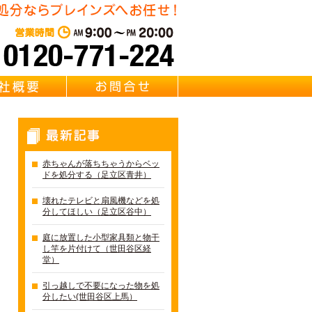
東京都足立区の不用品・粗大
営業時間：AM 9:00～PM 20:0
質問
会社概要
お問合せ
最新記事
赤ちゃんが落ちちゃうからベッ
ドを処分する（足立区青井）
壊れたテレビと扇風機などを処
分してほしい（足立区谷中）
庭に放置した小型家具類と物干
し竿を片付けて（世田谷区経
堂）
引っ越しで不要になった物を処
分したい(世田谷区上馬）