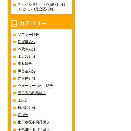
チャイルドシートを回収処分し
てほしい（足立区花畑）
カテゴリー
ソファー処分
洗濯機処分
冷蔵庫処分
タンス処分
家具処分
風呂釜処分
食器棚処分
ウォーターベッド処分
墨田区不用品処分
土処分
植木鉢処分
庭掃除
世田谷区不用品回収
千代田区不用品回収