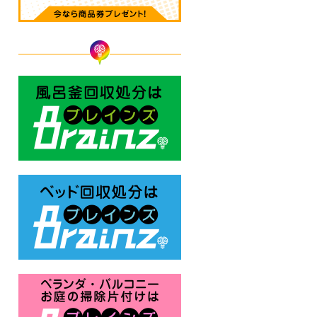
風呂釜回収処分はBrainz-ブレ
ベッド回収処分はBrainz-ブレ
ベランダ・バルコニー お庭の片付