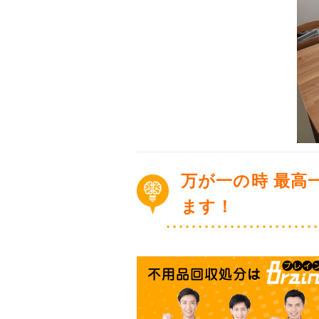
万が一の時 最高
ます！