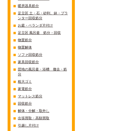
暖房器具処分
足立区 土・石・砂利、鉢・プラ
ンター回収処分
お庭・ベランダ片付け
足立区 風呂釜 処分・回収
物置処分
物置解体
ソファ回収処分
家具回収処分
団地の風呂釜・浴槽 撤去・処
分
粗大ゴミ
家電処分
マットレス処分
回収処分
解体・分解・取外し
出張買取・高額買取
引越し片付け