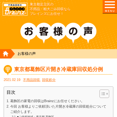
東京都足立区の
不用品・粗大ごみ回収なら
ブレインズにお任せ！
HOME
お客様の声
東京都葛飾区片開き冷蔵庫回収処分例
2021.02.19
不用品回収
,
回収処分
目次
葛飾区の家電の回収はBrainzにお任せください。
今回 お客様よりご依頼頂いた片開き冷蔵庫の回収処分について
ご紹介します。
■ご依頼地域：東京都 葛飾区