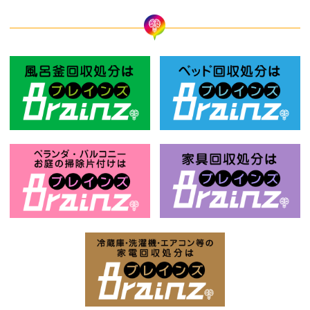
風呂釜回収処分はBrainz-ブレインズ
ベ
お庭の片付けはBrainz-ブレインズ-
家