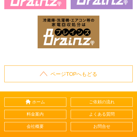
お庭の片付けはBrainz-ブレインズ-
家
家電回収処分はBrai
ページTOPへもどる
ホーム
ご依頼の流れ
料金案内
よくある質問
会社概要
お問合せ