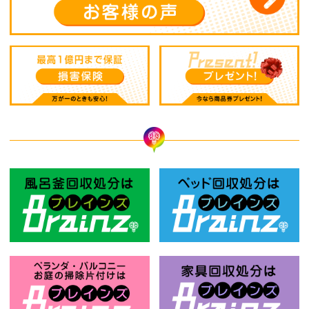
風呂釜回収処分はBrainz-ブレインズ
ベ