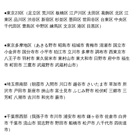
●東京23区（足立区 荒川区 板橋区 江戸川区 太田区 葛飾区 北区 江
東区 品川区 渋谷区 新宿区 杉並区 墨田区 世田谷区 台東区 中央区
千代田区 豊島区 中野区 練馬区 文京区 港区 目黒区）
●東京多摩地区（あきる野市 昭島市 稲城市 青梅市 清瀬市 国立市
小金井市 国分寺市 小平市 狛江市 立川市 多摩市 調布市 西東京市
八王子市 羽村市 東久留米市 東村山市 東大和市 日野市 府中市 福生
市 町田市 三鷹市 武蔵野市 武蔵村山市）
●埼玉県南部（朝霞市 入間市 川口市 越谷市 さいたま市 草加市 所
沢市 戸田市 新座市 挟山市 富士見市 ふじみ野市 松伏町 三郷市 三
芳町 八潮市 吉川市 和光市 蕨市）
●千葉県西部（我孫子市 市川市 浦安市 柏市 鎌ヶ谷市 佐倉市 白井
市 千葉市 流山市 習志野市 野田市 船橋市 松戸市 八千代市 四街道
市）