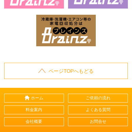
お庭の片付けはBrainz-ブレインズ-
家
家電回収処分はBrai
ページTOPへもどる
ホーム
ご依頼の流れ
料金案内
よくある質問
会社概要
お問合せ