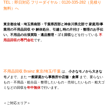
TEL：即日対応 フリーダイヤル：0120-335-282（見積り
無料）へ
東京都全域・埼玉県南部・千葉県西部と神奈川県北部で 家庭用/事
業用の不用品回収 や 解体処分、引越し時の片付け・整理のお手伝
い、不用品の出張買取・遺品整理・ゴミ回収
などを行っている
不
用品回収の専門会社
です。
不用品回収 Brainz 東京/埼玉/千葉
は、
小さなモノから大きな
モノ
まで、また
一般家庭から事務所や店舗・倉庫
まで、要らない
もの・不用品・処分品・整理したいもの・売却したいもの・粗大ゴ
ミなどの回収を
年中無休
で行います。
＜ご対応エリア＞