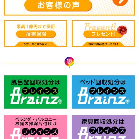
風呂釜回収処分はBrainz-ブレインズ
ベ