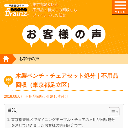
東京都足立区の
不用品・粗大ごみ回収なら
ブレインズにお任せ！
HOME
お客様の声
木製ベンチ・チェアセット処分｜不用品
回収（東京都足立区）
2018.08.07
不用品回収
,
引越し片付け
目次
東京都豊島区でダイニングテーブル・チェアの不用品回収処分
をさせて頂きましたお客様の実例紹介です。