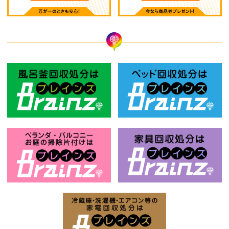
風呂釜回収処分はBrainz-ブレインズ
ベ
お庭の片付けはBrainz-ブレインズ-
家