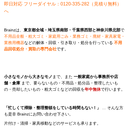
即日対応 フリーダイヤル：0120-335-282（見積り無料）
へ
Brainzは、
東京都全域・埼玉県南部・千葉県西部と神奈川県北部
で
不用品全般・粗大ゴミ・家庭用ごみ・業務ゴミ・廃材・家具家電・
業務用機器
などの解体・回収・引き取り・処分を行っている
不用
品回収処分・買取の専門会社
です。
小さなモノから大きなモノ
まで、また
一般家庭から事務所や店
舗・倉庫
まで、要らないもの・不用品・処分品・整理したいも
の・売却したいもの・粗大ゴミなどの回収を
年中無休
で行います。
「忙しくて掃除・整理整頓をしている時間もない！」
… そんな方
も是非 Brainzにお問い合わせ下さい。
片付け・清掃・家具移動などのサービスも承ります。