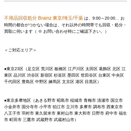
不用品回収処分 Brainz 東京/埼玉/千葉
は、9:00～20:00… お
時間の都合がつかない場合は、それ以外の時間帯でも回収・処分・
買取に伺います（ ※ お問い合わせ時にご確認下さい。）
＜ご対応エリア＞
●東京23区（足立区 荒川区 板橋区 江戸川区 太田区 葛飾区 北区 江
東区 品川区 渋谷区 新宿区 杉並区 墨田区 世田谷区 台東区 中央区
千代田区 豊島区 中野区 練馬区 文京区 港区 目黒区）
●東京多摩地区（あきる野市 昭島市 稲城市 青梅市 清瀬市 国立市
小金井市 国分寺市 小平市 狛江市 立川市 多摩市 調布市 西東京市
八王子市 羽村市 東久留米市 東村山市 東大和市 日野市 府中市 福生
市 町田市 三鷹市 武蔵野市 武蔵村山市）