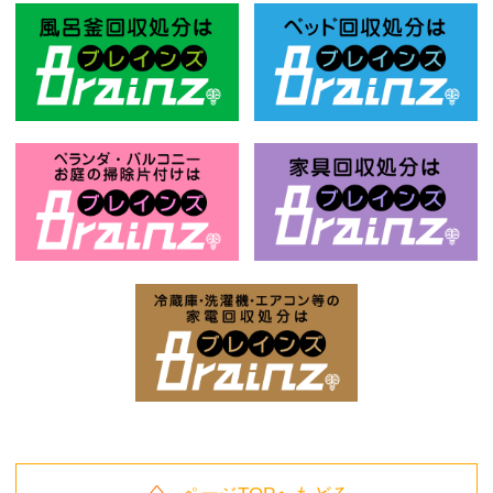
風呂釜回収処分はBrainz-ブレインズ
ベ
お庭の片付けはBrainz-ブレインズ-
家
家電回収処分はBrai