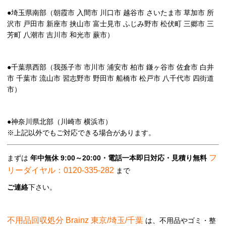
●埼玉県南部（朝霞市 入間市 川口市 越谷市 さいたま市 草加市 所
沢市 戸田市 新座市 挟山市 富士見市 ふじみ野市 松伏町 三郷市 三
芳町 八潮市 吉川市 和光市 蕨市）
●千葉県西部（我孫子市 市川市 浦安市 柏市 鎌ヶ谷市 佐倉市 白井
市 千葉市 流山市 習志野市 野田市 船橋市 松戸市 八千代市 四街道
市）
●神奈川県北部（川崎市 横浜市）
※上記以外でもご対応できる場合があります。
フ
まずは
年中無休 9:00～20:00・電話一本即日対応・見積り無料
リーダイヤル：0120-335-282
まで
ご連絡
下さい。
不用品回収処分 Brainz 東京/埼玉/千葉
は、不用品やゴミ・整