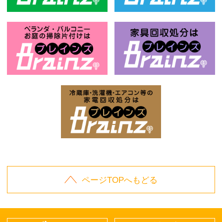
風呂釜回収処分はBrainz-ブレインズ
ベ
お庭の片付けはBrainz-ブレインズ-
家
家電回収処分はBrai
ページTOPへもどる