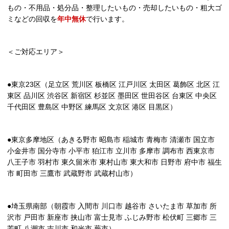
もの・不用品・処分品・整理したいもの・売却したいもの・粗大ゴ
ミなどの回収を
年中無休
で行います。
＜ご対応エリア＞
●東京23区（足立区 荒川区 板橋区 江戸川区 太田区 葛飾区 北区 江
東区 品川区 渋谷区 新宿区 杉並区 墨田区 世田谷区 台東区 中央区
千代田区 豊島区 中野区 練馬区 文京区 港区 目黒区）
●東京多摩地区（あきる野市 昭島市 稲城市 青梅市 清瀬市 国立市
小金井市 国分寺市 小平市 狛江市 立川市 多摩市 調布市 西東京市
八王子市 羽村市 東久留米市 東村山市 東大和市 日野市 府中市 福生
市 町田市 三鷹市 武蔵野市 武蔵村山市）
●埼玉県南部（朝霞市 入間市 川口市 越谷市 さいたま市 草加市 所
沢市 戸田市 新座市 挟山市 富士見市 ふじみ野市 松伏町 三郷市 三
芳町 八潮市 吉川市 和光市 蕨市）