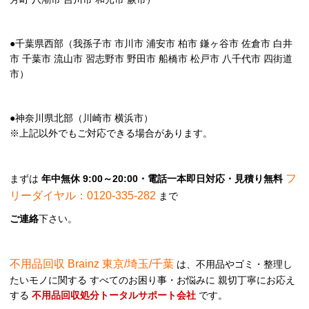
●千葉県西部（我孫子市 市川市 浦安市 柏市 鎌ヶ谷市 佐倉市 白井
市 千葉市 流山市 習志野市 野田市 船橋市 松戸市 八千代市 四街道
市）
●神奈川県北部（川崎市 横浜市）
※上記以外でもご対応できる場合があります。
フ
まずは
年中無休 9:00～20:00・電話一本即日対応・見積り無料
リーダイヤル：0120-335-282
まで
ご連絡
下さい。
不用品回収 Brainz 東京/埼玉/千葉
は、不用品やゴミ・整理し
たいモノに関する すべてのお困り事・お悩みに 親切丁寧にお応え
する
不用品回収処分トータルサポート会社
です。