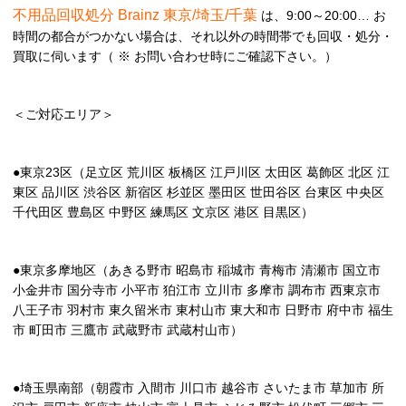
不用品回収処分 Brainz 東京/埼玉/千葉
は、9:00～20:00… お
時間の都合がつかない場合は、それ以外の時間帯でも回収・処分・
買取に伺います（ ※ お問い合わせ時にご確認下さい。）
＜ご対応エリア＞
●東京23区（足立区 荒川区 板橋区 江戸川区 太田区 葛飾区 北区 江
東区 品川区 渋谷区 新宿区 杉並区 墨田区 世田谷区 台東区 中央区
千代田区 豊島区 中野区 練馬区 文京区 港区 目黒区）
●東京多摩地区（あきる野市 昭島市 稲城市 青梅市 清瀬市 国立市
小金井市 国分寺市 小平市 狛江市 立川市 多摩市 調布市 西東京市
八王子市 羽村市 東久留米市 東村山市 東大和市 日野市 府中市 福生
市 町田市 三鷹市 武蔵野市 武蔵村山市）
●埼玉県南部（朝霞市 入間市 川口市 越谷市 さいたま市 草加市 所