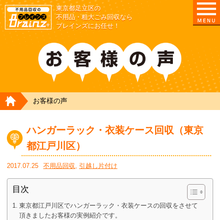
東京都足立区の
不用品・粗大ごみ回収なら
ブレインズにお任せ！
HOME
お客様の声
ハンガーラック・衣装ケース回収（東京
都江戸川区）
2017.07.25
不用品回収
,
引越し片付け
目次
東京都江戸川区でハンガーラック・衣装ケースの回収をさせて
頂きましたお客様の実例紹介です。