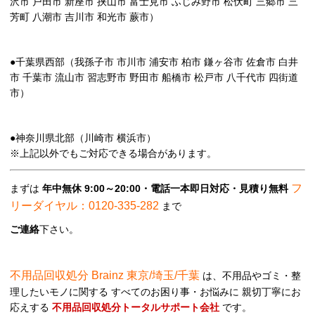
沢市 戸田市 新座市 挟山市 富士見市 ふじみ野市 松伏町 三郷市 三
芳町 八潮市 吉川市 和光市 蕨市）
●千葉県西部（我孫子市 市川市 浦安市 柏市 鎌ヶ谷市 佐倉市 白井
市 千葉市 流山市 習志野市 野田市 船橋市 松戸市 八千代市 四街道
市）
●神奈川県北部（川崎市 横浜市）
※上記以外でもご対応できる場合があります。
フ
まずは
年中無休 9:00～20:00・電話一本即日対応・見積り無料
リーダイヤル：0120-335-282
まで
ご連絡
下さい。
不用品回収処分 Brainz 東京/埼玉/千葉
は、不用品やゴミ・整
理したいモノに関する すべてのお困り事・お悩みに 親切丁寧にお
応えする
不用品回収処分トータルサポート会社
です。