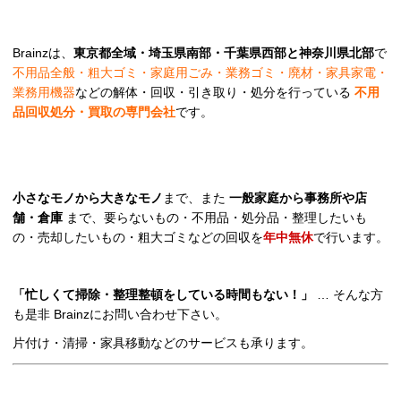
Brainzは、
東京都全域・埼玉県南部・千葉県西部と神奈川県北部
で
不用品全般・粗大ゴミ・家庭用ごみ・業務ゴミ・廃材・家具家電・
業務用機器
などの解体・回収・引き取り・処分を行っている
不用
品回収処分・買取の専門会社
です。
小さなモノから大きなモノ
まで、また
一般家庭から事務所や店
舗・倉庫
まで、要らないもの・不用品・処分品・整理したいも
の・売却したいもの・粗大ゴミなどの回収を
年中無休
で行います。
「忙しくて掃除・整理整頓をしている時間もない！」
… そんな方
も是非 Brainzにお問い合わせ下さい。
片付け・清掃・家具移動などのサービスも承ります。