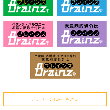
風呂釜回収処分はBrainz-ブレインズ
ベ
お庭の片付けはBrainz-ブレインズ-
家
家電回収処分はBrai
ページTOPへもどる