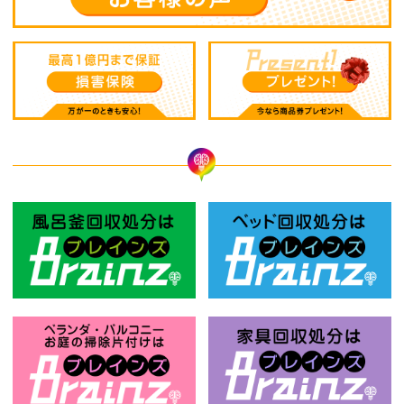
風呂釜回収処分はBrainz-ブレインズ
ベ