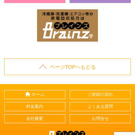
お庭の片付けはBrainz-ブレインズ-
家
家電回収処分はBrai
ページTOPへもどる
ホーム
ご依頼の流れ
料金案内
よくある質問
会社概要
お問合せ
Brainz-ブレインズ-