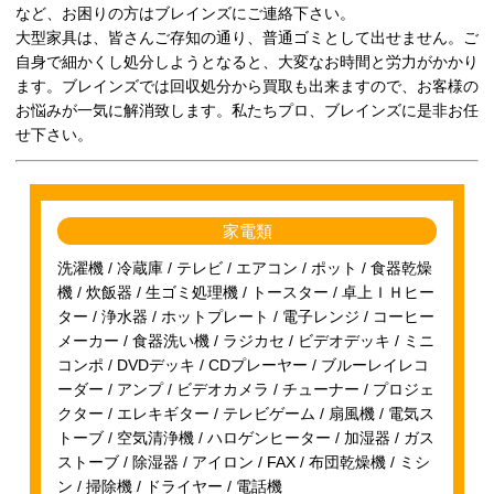
など、お困りの方はブレインズにご連絡下さい。
大型家具は、皆さんご存知の通り、普通ゴミとして出せません。ご
自身で細かくし処分しようとなると、大変なお時間と労力がかかり
ます。ブレインズでは回収処分から買取も出来ますので、お客様の
お悩みが一気に解消致します。私たちプロ、ブレインズに是非お任
せ下さい。
家電類
洗濯機 / 冷蔵庫 / テレビ / エアコン / ポット / 食器乾燥
機 / 炊飯器 / 生ゴミ処理機 / トースター / 卓上ＩＨヒー
ター / 浄水器 / ホットプレート / 電子レンジ / コーヒー
メーカー / 食器洗い機 / ラジカセ / ビデオデッキ / ミニ
コンポ / DVDデッキ / CDプレーヤー / ブルーレイレコ
ーダー / アンプ / ビデオカメラ / チューナー / プロジェ
クター / エレキギター / テレビゲーム / 扇風機 / 電気ス
トーブ / 空気清浄機 / ハロゲンヒーター / 加湿器 / ガス
ストーブ / 除湿器 / アイロン / FAX / 布団乾燥機 / ミシ
ン / 掃除機 / ドライヤー / 電話機