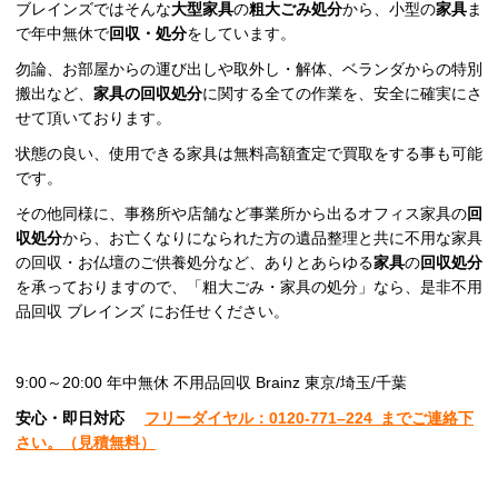
ブレインズではそんな
大型家具
の
粗大ごみ処分
から、小型の
家具
ま
で年中無休で
回収・処分
をしています。
勿論、お部屋からの運び出しや取外し・解体、ベランダからの特別
搬出など、
家具の回収処分
に関する全ての作業を、安全に確実にさ
せて頂いております。
状態の良い、使用できる家具は無料高額査定で買取をする事も可能
です。
その他同様に、事務所や店舗など事業所から出るオフィス家具の
回
収処分
から、お亡くなりになられた方の遺品整理と共に不用な家具
の回収・お仏壇のご供養処分など、ありとあらゆる
家具
の
回収処分
を承っておりますので、「粗大ごみ・家具の処分」なら、是非不用
品回収 ブレインズ にお任せください。
9:00～20:00 年中無休 不用品回収 Brainz 東京/埼玉/千葉
安心
・即日
対応
フリーダイヤル：0120-
771
–
224
までご連絡下
さい。
（見積無料）