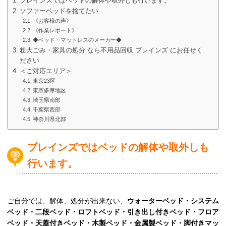
ブレインズではベッドの解体や取外しも行います。
ソファーベッドを捨てたい
《お客様の声》
《作業レポート》
◆ベッド・マットレスのメーカー◆
粗大ごみ・家具の処分 なら不用品回収 ブレインズ にお任せく
ださい
＜ご対応エリア＞
東京23区
東京多摩地区
埼玉県南部
千葉県西部
神奈川県北部
ブレインズではベッドの解体や取外しも
行います。
ご自分では、解体、処分が出来ない、
ウォーターベッド・システム
ベッド・二段ベッド・ロフトベッド・引き出し付きベッド・フロア
ベッド・天蓋付きベッド・木製ベッド・金属製ベッド・脚付きマッ