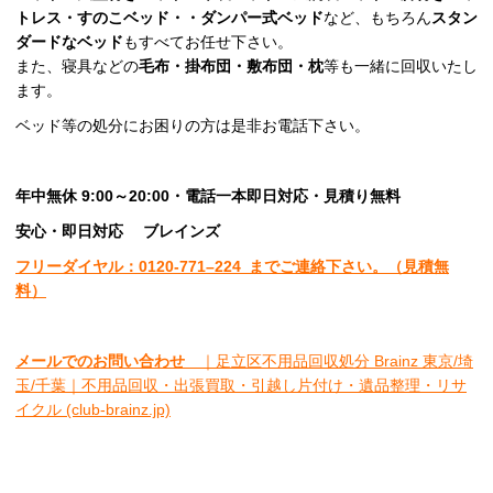
トレス・すのこベッド・・ダンパー式ベッド
など、もちろん
スタン
ダードなベッド
もすべてお任せ下さい。
また、寝具などの
毛布・掛布団・敷布団・枕
等も一緒に回収いたし
ます。
ベッド等の処分にお困りの方は是非お電話下さい。
年中無休 9:00～20:00・電話一本即日対応・見積り無料
安心
・即日
対応
ブレインズ
フリーダイヤル：0120-
771
–
224
までご連絡下さい。
（見積無
料）
メールでのお問い合わせ
｜足立区不用品回収処分 Brainz 東京/埼
玉/千葉｜不用品回収・出張買取・引越し片付け・遺品整理・リサ
イクル (club-brainz.jp)