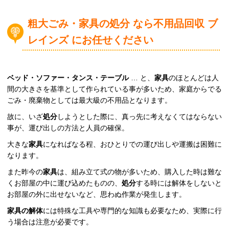
粗大ごみ・家具の処分 なら不用品回収 ブ
レインズ にお任せください
ベッド・ソファー・タンス・テーブル
… と、
家具
のほとんどは人
間の大きさを基準として作られている事が多いため、家庭からでる
ごみ・廃棄物としては最大級の不用品となります。
故に、いざ
処分
しようとした際に、真っ先に考えなくてはならない
事が、運び出しの方法と人員の確保。
大きな
家具
になればなる程、おひとりでの運び出しや運搬は困難に
なります。
また昨今の
家具
は、組み立て式の物が多いため、購入した時は難な
くお部屋の中に運び込めたものの、
処分
する時には解体をしないと
お部屋の外に出せないなど、思わぬ作業が発生します。
家具の解体
には特殊な工具や専門的な知識も必要なため、実際に行
う場合は注意が必要です。