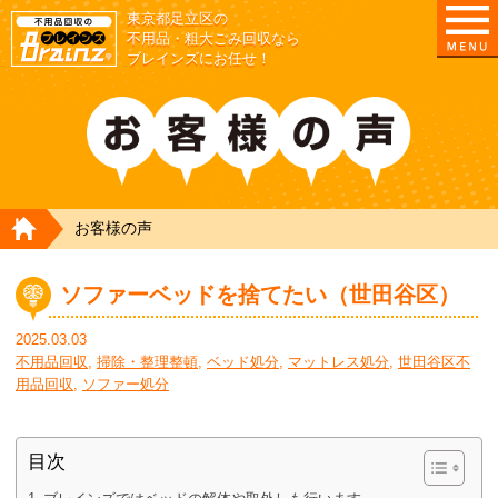
東京都足立区の
不用品・粗大ごみ回収なら
ブレインズにお任せ！
HOME
お客様の声
ソファーベッドを捨てたい（世田谷区）
2025.03.03
不用品回収
,
掃除・整理整頓
,
ベッド処分
,
マットレス処分
,
世田谷区不
用品回収
,
ソファー処分
目次