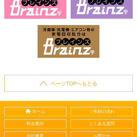
お庭の片付けはBrainz-ブレインズ-
家
家電回収処分はBrai
ページTOPへもどる
ホーム
ご依頼の流れ
料金案内
よくある質問
会社概要
お問合せ