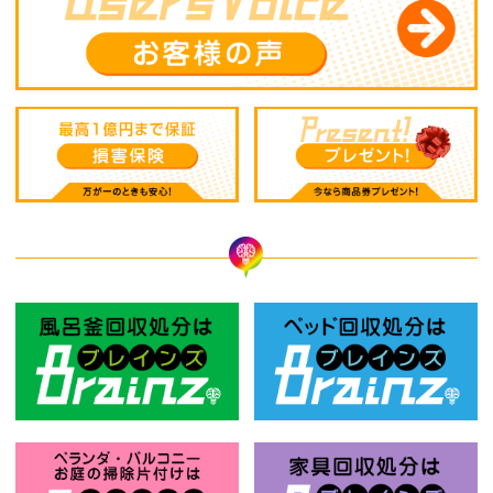
風呂釜回収処分はBrainz-ブレインズ
ベ