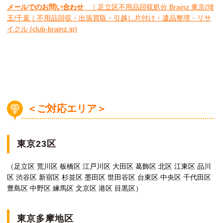
メールでのお問い合わせ
｜足立区不用品回収処分 Brainz 東京/埼
玉/千葉｜不用品回収・出張買取・引越し片付け・遺品整理・リサ
イクル (club-brainz.jp)
＜ご対応エリア＞
東京23区
（足立区 荒川区 板橋区 江戸川区 大田区 葛飾区 北区 江東区 品川
区 渋谷区 新宿区 杉並区 墨田区 世田谷区 台東区 中央区 千代田区
豊島区 中野区 練馬区 文京区 港区 目黒区）
東京多摩地区