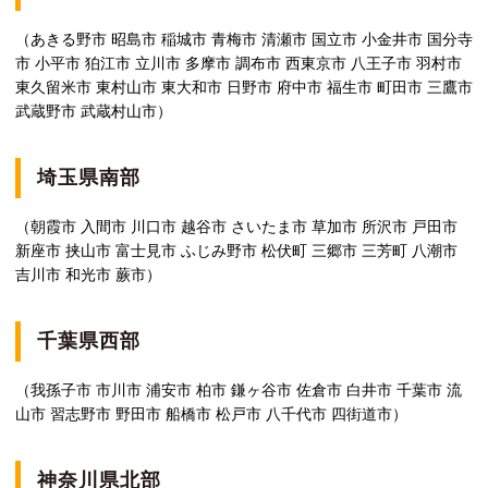
（あきる野市 昭島市 稲城市 青梅市 清瀬市 国立市 小金井市 国分寺
市 小平市 狛江市 立川市 多摩市 調布市 西東京市 八王子市 羽村市
東久留米市 東村山市 東大和市 日野市 府中市 福生市 町田市 三鷹市
武蔵野市 武蔵村山市）
埼玉県南部
（朝霞市 入間市 川口市 越谷市 さいたま市 草加市 所沢市 戸田市
新座市 挟山市 富士見市 ふじみ野市 松伏町 三郷市 三芳町 八潮市
吉川市 和光市 蕨市）
千葉県西部
（我孫子市 市川市 浦安市 柏市 鎌ヶ谷市 佐倉市 白井市 千葉市 流
山市 習志野市 野田市 船橋市 松戸市 八千代市 四街道市）
神奈川県北部