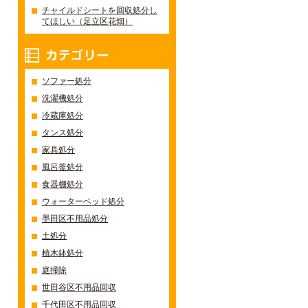
チャイルドシートを回収処分し
てほしい（足立区花畑）
カテゴリー
ソファー処分
洗濯機処分
冷蔵庫処分
タンス処分
家具処分
風呂釜処分
食器棚処分
ウォーターベッド処分
墨田区不用品処分
土処分
植木鉢処分
庭掃除
世田谷区不用品回収
千代田区不用品回収