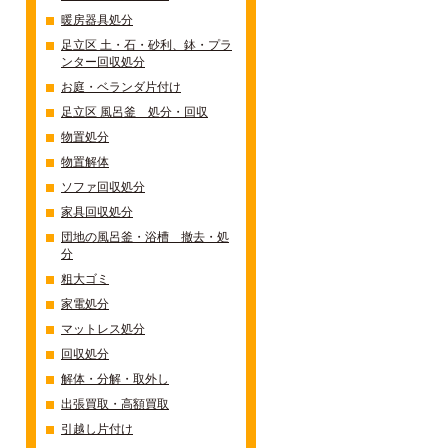
暖房器具処分
足立区 土・石・砂利、鉢・プラ
ンター回収処分
お庭・ベランダ片付け
足立区 風呂釜 処分・回収
物置処分
物置解体
ソファ回収処分
家具回収処分
団地の風呂釜・浴槽 撤去・処
分
粗大ゴミ
家電処分
マットレス処分
回収処分
解体・分解・取外し
出張買取・高額買取
引越し片付け