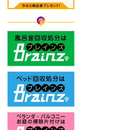
風呂釜回収処分はBrainz-ブレ
ベッド回収処分はBrainz-ブレ
ベランダ・バルコニー お庭の片付