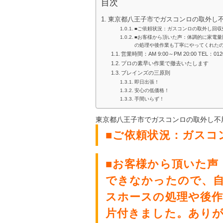
目次
東京都八王子市でガスコンロの取外し
■ご依頼状況：ガスコンロの取外し回収
■お客様から頂いた声：体調的に家電
の処理や後作業も丁寧にやってくれた
営業時間：AM 9:00～PM 20:00 TEL：01
プロの素早い作業で撤去いたします
ブレインズの三原則
即日出張！
安心の低価格！
手間いらず！
東京都八王子市でガスコンロ
の取外し不
■ご依頼状況：ガスコ
■お客様から頂いた声
できなかったので、
スホースの処理や後
片付きました。あり