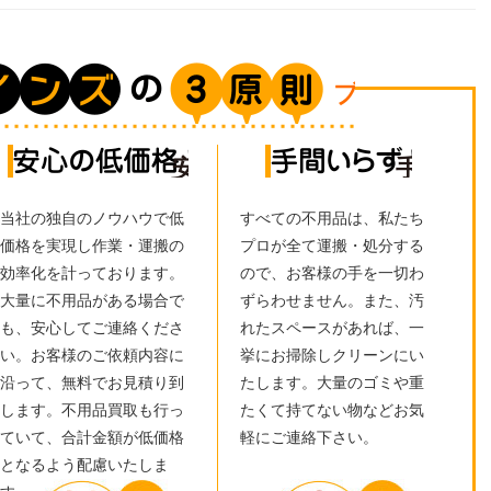
ブレインズ
張！
安心の低価格！
手間い
当社の独自のノウハウで低
すべての不用品は、私たち
価格を実現し作業・運搬の
プロが全て運搬・処分する
効率化を計っております。
ので、お客様の手を一切わ
大量に不用品がある場合で
ずらわせません。また、汚
も、安心してご連絡くださ
れたスペースがあれば、一
い。お客様のご依頼内容に
挙にお掃除しクリーンにい
沿って、無料でお見積り到
たします。大量のゴミや重
します。不用品買取も行っ
たくて持てない物などお気
ていて、合計金額が低価格
軽にご連絡下さい。
となるよう配慮いたしま