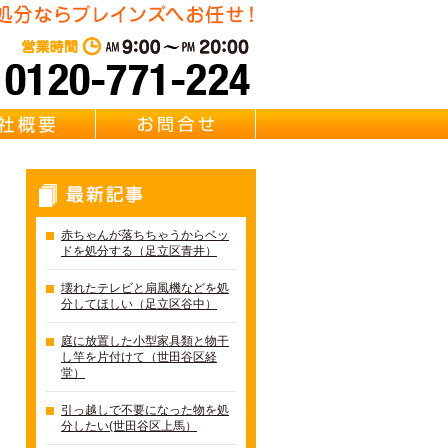
東京都足立区の不用品・粗大
営業時間：AM 9:00～PM 20:0
質問
会社概要
お問合せ
最新記事
赤ちゃんが落ちちゃうからベッ
ドを処分する（足立区青井）
壊れたテレビと扇風機などを処
分してほしい（足立区谷中）
庭に放置した小型家具類と物干
し竿を片付けて（世田谷区経
堂）
引っ越しで不要になった物を処
分したい(世田谷区上馬）