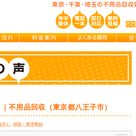
ご依頼の流れ
料金案内
よくある
し｜不用品回収（東京都八王子市）
取外し
,
掃除・整理整頓