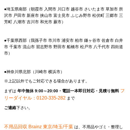
●埼玉県南部（朝霞市 入間市 川口市 越谷市 さいたま市 草加市 所
沢市 戸田市 新座市 挟山市 富士見市 ふじみ野市 松伏町 三郷市 三
芳町 八潮市 吉川市 和光市 蕨市）
●千葉県西部（我孫子市 市川市 浦安市 柏市 鎌ヶ谷市 佐倉市 白井
市 千葉市 流山市 習志野市 野田市 船橋市 松戸市 八千代市 四街道
市）
●神奈川県北部（川崎市 横浜市）
※上記以外でもご対応できる場合があります。
フ
まずは
年中無休 9:00～20:00・電話一本即日対応・見積り無料
リーダイヤル：0120-335-282
まで
ご連絡
下さい。
不用品回収 Brainz 東京/埼玉/千葉
は、不用品やゴミ・整理し