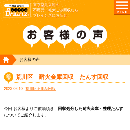
東京都足立区の
不用品・粗大ごみ回収なら
ブレインズにお任せ！
HOME
お客様の声
荒川区 耐火金庫回収 たんす回収
2023.06.10
荒川区不用品回収
今回 お客様よりご依頼頂き、
回収処分した耐火金庫・整理たんす
についてご紹介します。