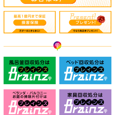
風呂釜回収処分はBrainz-ブレインズ
ベ