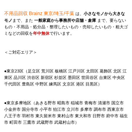
不用品回収 Brainz 東京/埼玉/千葉
は、
小さなモノから大きな
モノ
まで、また
一般家庭から事務所や店舗・倉庫
まで、要らない
もの・不用品・処分品・整理したいもの・売却したいもの・粗大ゴ
ミなどの回収を
年中無休
で行います。
＜ご対応エリア＞
●東京23区（足立区 荒川区 板橋区 江戸川区 太田区 葛飾区 北区 江
東区 品川区 渋谷区 新宿区 杉並区 墨田区 世田谷区 台東区 中央区
千代田区 豊島区 中野区 練馬区 文京区 港区 目黒区）
●東京多摩地区（あきる野市 昭島市 稲城市 青梅市 清瀬市 国立市
小金井市 国分寺市 小平市 狛江市 立川市 多摩市 調布市 西東京市
八王子市 羽村市 東久留米市 東村山市 東大和市 日野市 府中市 福生
市 町田市 三鷹市 武蔵野市 武蔵村山市）