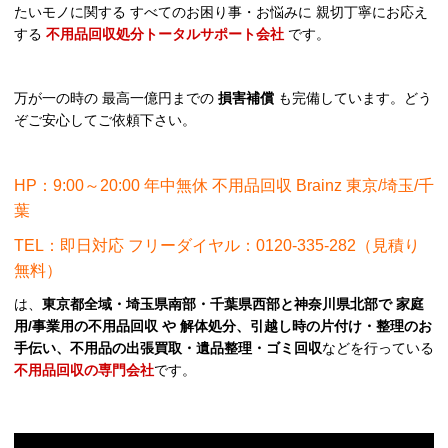
たいモノに関する すべてのお困り事・お悩みに 親切丁寧にお応え
する
不用品回収処分トータルサポート会社
です。
万が一の時の 最高一億円までの
損害補償
も完備しています。どう
ぞご安心してご依頼下さい。
HP：9:00～20:00 年中無休 不用品回収 Brainz 東京/埼玉/千
葉
TEL：即日対応 フリーダイヤル：0120-335-282（見積り
無料）
は、
東京都全域・埼玉県南部・千葉県西部と神奈川県北部で 家庭
用/事業用の不用品回収 や 解体処分、引越し時の片付け・整理のお
手伝い、不用品の出張買取・遺品整理・ゴミ回収
などを行っている
不用品回収の専門会社
です。