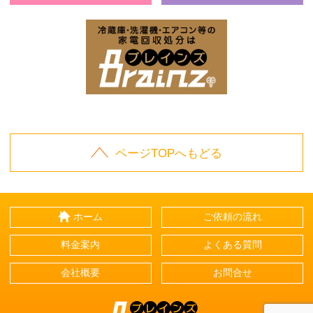
お庭の片付けはBrainz-ブレインズ-
家
家電回収処分はBrai
ページTOPへもどる
ホーム
ご依頼の流れ
料金案内
よくある質問
会社概要
お問合せ
Brainz-ブレインズ-