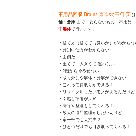
不用品回収 Brainz 東京/埼玉/千葉
は
舗・倉庫
まで、要らないもの・不用品・
中無休
で行います。
・捨て方（捨てても良いか）がわからな
・分別の仕方がわからない
・面倒だ
・重くて、大きくて 運べない
・2階から降ろせない
・取り外しや解体・分解ができない
・これって買取りができる？
・リサイクルしたいモノがあるんだけど
・引越し準備が大変
・掃除や整理もしてくれる？
・故人の遺品整理がしたいんけど …
・家一軒でも大丈夫？
・ひとつだけでも引き取ってくれる？