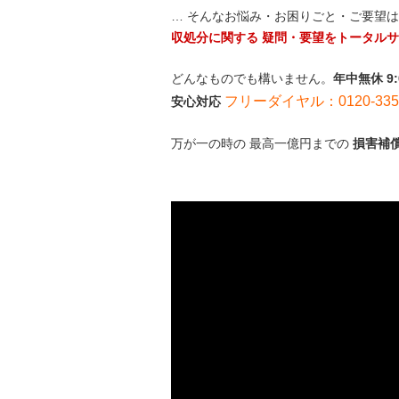
… そんなお悩み・お困りごと・ご要望
収処分に関する 疑問・要望をトータル
どんなものでも構いません。
年中無休 9
フリーダイヤル：0120-335-
安心対応
万が一の時の 最高一億円までの
損害補