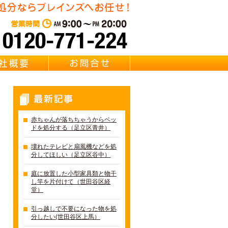
東京都足立区の不用品・粗大
営業時間：AM 9:00～PM 20:0
質問
会社概要
お問合せ
最新記事
赤ちゃんが落ちちゃうからベッ
ドを処分する（足立区青井）
壊れたテレビと扇風機などを処
分してほしい（足立区谷中）
庭に放置した小型家具類と物干
し竿を片付けて（世田谷区経
堂）
引っ越しで不要になった物を処
分したい(世田谷区上馬）