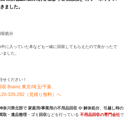
きました。
回収処分
の中に入っていた本なども一緒に回収してもらえたので良かったで
いました。
任せください！
収 Brainz 東京/埼玉/千葉
0-335-282（見積り無料）へ
奈川県北部で 家庭用/事業用の不用品回収 や 解体処分、引越し時の
買取・遺品整理・ゴミ回収
などを行っている
不用品回収の専門会社
で