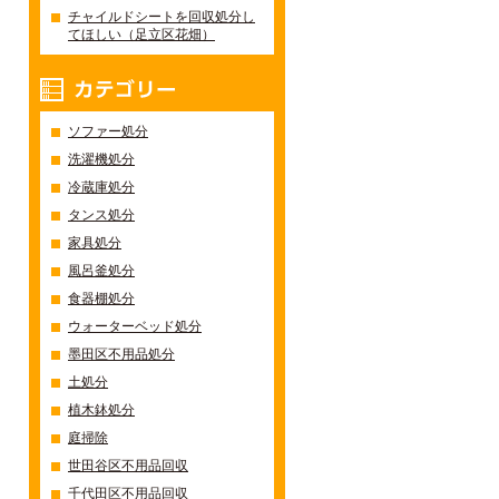
チャイルドシートを回収処分し
てほしい（足立区花畑）
カテゴリー
ソファー処分
洗濯機処分
冷蔵庫処分
タンス処分
家具処分
風呂釜処分
食器棚処分
ウォーターベッド処分
墨田区不用品処分
土処分
植木鉢処分
庭掃除
世田谷区不用品回収
千代田区不用品回収