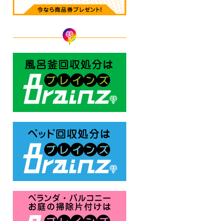
風呂釜回収処分はBrainz-ブレ
ベッド回収処分はBrainz-ブレ
ベランダ・バルコニー お庭の片付