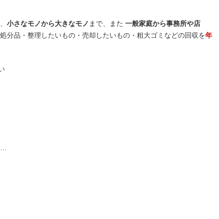
、
小さなモノから大きなモノ
まで、また
一般家庭から事務所や店
処分品・整理したいもの・売却したいもの・粗大ゴミなどの回収を
年
い
 …