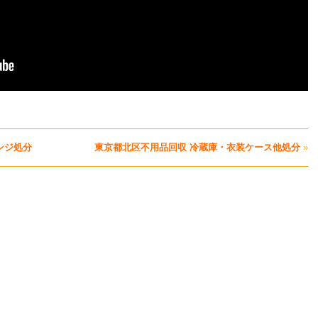
ンジ処分
東京都北区不用品回収 冷蔵庫・衣装ケース他処分
»