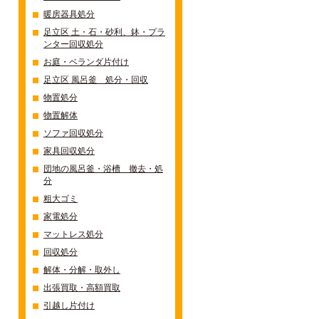
暖房器具処分
足立区 土・石・砂利、鉢・プラ
ンター回収処分
お庭・ベランダ片付け
足立区 風呂釜 処分・回収
物置処分
物置解体
ソファ回収処分
家具回収処分
団地の風呂釜・浴槽 撤去・処
分
粗大ゴミ
家電処分
マットレス処分
回収処分
解体・分解・取外し
出張買取・高額買取
引越し片付け