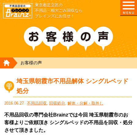
東京都足立区の
不用品・粗大ごみ回収なら
ブレインズにお任せ！
HOME
お客様の声
埼玉県朝霞市不用品解体 シングルベッド
処分
2016.06.27
不用品回収
,
回収処分
,
解体・分解・取外し
不用品回収の専門会社Brainzでは今回 埼玉県朝霞市のお
客様よりご依頼頂き シングルベッドの不用品を回収・処分
させて頂きました。