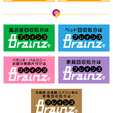
風呂釜回収処分はBrainz-ブレインズ
ベ
お庭の片付けはBrainz-ブレインズ-
家