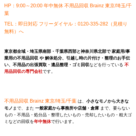
HP：9:00～20:00 年中無休 不用品回収 Brainz 東京/埼玉/千
葉
TEL：即日対応 フリーダイヤル：0120-335-282（見積り
無料）へ
東京都全域・埼玉県南部・千葉県西部と神奈川県北部で 家庭用/事
業用の不用品回収 や 解体処分、引越し時の片付け・整理のお手伝
い、不用品の出張買取・遺品整理・ゴミ回収
などを行っている
不
用品回収の専門会社
です。
不用品回収 Brainz 東京/埼玉/千葉
は、
小さなモノから大きな
モノ
まで、また
一般家庭から事務所や店舗・倉庫
まで、要らない
もの・不用品・処分品・整理したいもの・売却したいもの・粗大ゴ
ミなどの回収を
年中無休
で行います。