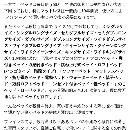
一方で、
ベッド
は毎日使う物として他の家具とは平均寿命が大きく
下回っており、特に
マットレス
は一般的に10年前後、使い方によ
っては4～5年で買い替えや交換が必要になります。
またベッドは種類も豊富で サイズだけで分類しても、
シングルサ
イズ・シングルロングサイズ・セミダブルサイズ・セミダブルロン
グサイズ・ダブルサイズ・ダブルロングサイズ・ワイドダブルサイ
ズ・ワイドダブルロングサイズ・クイーンサイズ・クイーンロング
サイズ・ワイドクイーンサイズ・キングサイズ・ワイドキングサイ
ズ
と13種類に及び、形状やタイプに分類すると
フロアベッド・脚
付きベッド・収納付きベッド・跳ね上げ式ベッド・ロフトベッド
(ハシゴタイプ・階段タイプ）
・ソファーベッド・マットレスベッ
ド・折り畳みベッド・電動ベッド
・ウォーターベッド・親子ベッ
ド・万能ロフトベッド・コンセント付きベッド・畳ベッド・すのこ
ベッド・ローベッド
と、その分類の組み合わせ次第では、優に数万
通り以上の
ベッド
が存在します。
そんな
ベッド
が役目を終え、買い替えや処分をする際に 必ず避け
て通れない事が
ベッド
の解体と運び出し運搬です。
ブレインズでは、数万通り以上あるベッドの仕組みや条件に精通し
た専門スタッフが、直接ご自宅まで伺いベッドに関する全ての作業