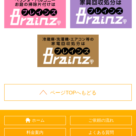
お庭の片付けはBrainz-ブレインズ-
家
家電回収処分はBrai
ページTOPへもどる
ホーム
ご依頼の流れ
料金案内
よくある質問