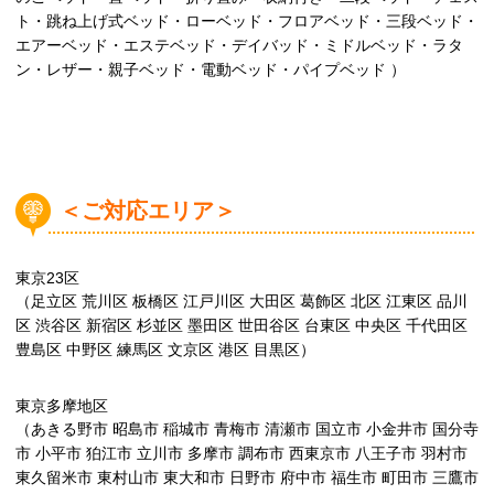
ト・跳ね上げ式ベッド・ローベッド・フロアベッド・三段ベッド・
エアーベッド・エステベッド・デイバッド・ミドルベッド・ラタ
ン・レザー・親子ベッド・電動ベッド・パイプベッド ）
＜ご対応エリア＞
東京23区
（足立区 荒川区 板橋区 江戸川区 大田区 葛飾区 北区 江東区 品川
区 渋谷区 新宿区 杉並区 墨田区 世田谷区 台東区 中央区 千代田区
豊島区 中野区 練馬区 文京区 港区 目黒区）
東京多摩地区
（あきる野市 昭島市 稲城市 青梅市 清瀬市 国立市 小金井市 国分寺
市 小平市 狛江市 立川市 多摩市 調布市 西東京市 八王子市 羽村市
東久留米市 東村山市 東大和市 日野市 府中市 福生市 町田市 三鷹市