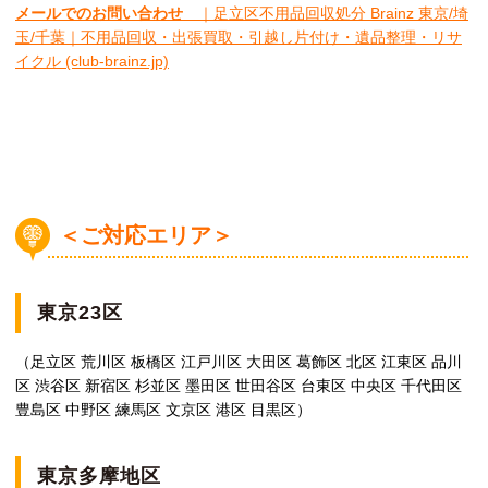
メールでのお問い合わせ
｜足立区不用品回収処分 Brainz 東京/埼
玉/千葉｜不用品回収・出張買取・引越し片付け・遺品整理・リサ
イクル (club-brainz.jp)
＜ご対応エリア＞
東京23区
（足立区 荒川区 板橋区 江戸川区 大田区 葛飾区 北区 江東区 品川
区 渋谷区 新宿区 杉並区 墨田区 世田谷区 台東区 中央区 千代田区
豊島区 中野区 練馬区 文京区 港区 目黒区）
東京多摩地区