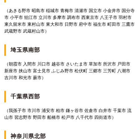
（あきる野市 昭島市 稲城市 青梅市 清瀬市 国立市 小金井市 国分寺
市 小平市 狛江市 立川市 多摩市 調布市 西東京市 八王子市 羽村市
東久留米市 東村山市 東大和市 日野市 府中市 福生市 町田市 三鷹市
武蔵野市 武蔵村山市）
埼玉県南部
（朝霞市 入間市 川口市 越谷市 さいたま市 草加市 所沢市 戸田市
新座市 挟山市 富士見市 ふじみ野市 松伏町 三郷市 三芳町 八潮市
吉川市 和光市 蕨市）
千葉県西部
（我孫子市 市川市 浦安市 柏市 鎌ヶ谷市 佐倉市 白井市 千葉市 流
山市 習志野市 野田市 船橋市 松戸市 八千代市 四街道市）
神奈川県北部