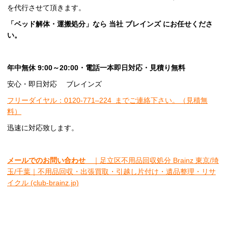
を代行させて頂きます。
「ベッド解体・運搬処分」なら
当社
ブレインズ
にお任せくださ
い。
年中無休 9:00～20:00・電話一本即日対応・見積り無料
安心・即日対応 ブレインズ
フリーダイヤル：0120-
771
–
224
までご連絡下さい。
（見積無
料）
迅速に対応致します。
メールでのお問い合わせ
｜足立区不用品回収処分 Brainz 東京/埼
玉/千葉｜不用品回収・出張買取・引越し片付け・遺品整理・リサ
イクル (club-brainz.jp)