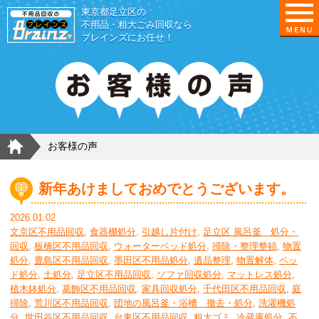
東京都足立区の
不用品・粗大ごみ回収なら
ブレインズにお任せ！
HOME
お客様の声
新年あけましておめでとうございます。
2026.01.02
文京区不用品回収
,
食器棚処分
,
引越し片付け
,
足立区 風呂釜 処分・
回収
,
板橋区不用品回収
,
ウォーターベッド処分
,
掃除・整理整頓
,
物置
処分
,
豊島区不用品回収
,
墨田区不用品処分
,
遺品整理
,
物置解体
,
ベッ
ド処分
,
土処分
,
足立区不用品回収
,
ソファ回収処分
,
マットレス処分
,
植木鉢処分
,
葛飾区不用品回収
,
家具回収処分
,
千代田区不用品回収
,
庭
掃除
,
荒川区不用品回収
,
団地の風呂釜・浴槽 撤去・処分
,
洗濯機処
分
,
世田谷区不用品回収
,
台東区不用品回収
,
粗大ゴミ
,
冷蔵庫処分
,
不