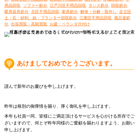
用品回収
,
ソファー処分
,
江戸川区不用品回収
,
タンス処分
,
回収処分
,
暖房器具処分
,
北区不用品回収
,
家具処分
,
解体・分解・取外し
,
足立区
土・石・砂利、鉢・プランター回収処分
,
江東区不用品回収
,
風呂釜処
分
,
出張買取・高額買取
,
お庭・ベランダ片付け
あけましておめでとうございます。
謹んで新年のお慶びを申し上げます。
昨年は格別の御厚情を賜り、厚く御礼を申し上げます。
本年も社員一同、皆様にご満足頂けるサービスを心がける所存でご
ざいますので、何とぞ昨年同様のご愛顧を賜わりますよう、お願い
申し上げます。