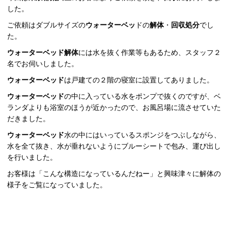
した。
ご依頼はダブルサイズの
ウォーターベッ
ドの
解体
・
回収処分
でし
た。
ウォーターベッド解体
には水を抜く作業等もあるため、スタッフ２
名でお伺いしました。
ウォーターベッド
は戸建ての２階の寝室に設置してありました。
ウォーターベッド
の中に入っている水をポンプで抜くのですが、ベ
ランダよりも浴室のほうが近かったので、お風呂場に流させていた
だきました。
ウォーターベッド
水の中にはいっているスポンジをつぶしながら、
水を全て抜き、水が垂れないようにブルーシートで包み、運び出し
を行いました。
お客様は「こんな構造になっているんだねー」と興味津々に解体の
様子をご覧になっていました。