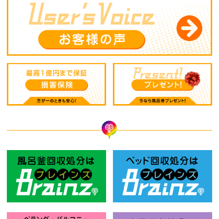
風呂釜回収処分はBrainz-ブレインズ
ベ