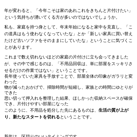
年が変わると、「今年こそは家のあれこれをきちんと片付けたい」
という気持ちが湧いてくる方が多いのではないでしょうか。
私も、家庭を持つ身として、年末年始になると家中を見直し、「こ
の道具はもう使わなくなっていたな」とか「新しい家具に買い替え
たけど古いソファをそのままにしていたな」ということに気づくこ
とがあります。
これまで数え切れないほどの家庭の片付けに立ち会ってきました
が、その中で感じるのは、「不用品回収は、単に部屋をスッキリさ
せるだけの作業ではない」ということです。
長年使っていた家具を手放すことで、部屋全体の印象がガラリと変
わった
物が減ったおかげで、掃除時間が短縮し、家族との時間にゆとりが
できた
思い切って押入れを整理した結果、ほしかった収納スペースが確保
でき、片付けやすい部屋になった
このように、不用品を処分した先にあるものは、
生活の質が上が
り、新たなスタートを切れる
ということです。
新年は、区切りのいいタイミングです。