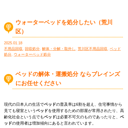
ウォーターベッドを処分したい（荒川
区）
2025.01.18
不用品回収
,
回収処分
,
解体・分解・取外し
,
荒川区不用品回収
,
ベッド
処分
,
ウォーターベッド処分
ベッドの解体・運搬処分 ならブレインズ
にお任せください
現代の日本人の生活で
ベッド
の普及率は6割を超え、住宅事情から
見ても寝室という
ベッド
を使用するための部屋が常用されたり、高
齢化社会という点でも
ベッド
は必要不可欠のものであったりと、
ベ
ッド
の使用者は増加傾向にあると言われています。